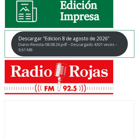
Descargar “Edicion 8 de agosto de 2026”
Diario-Revista-08.08.26.pdf – Descargado 4301 veces –
9,61 MB