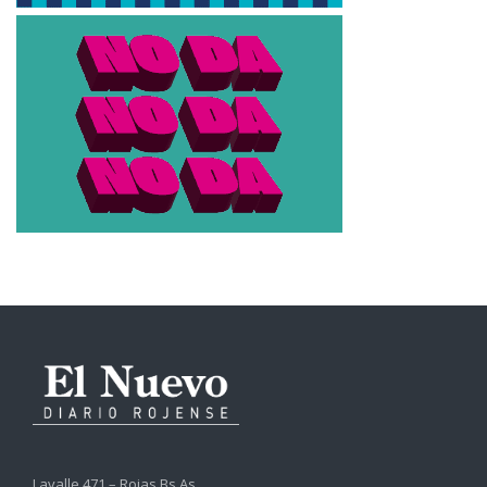
Lavalle 471 – Rojas Bs.As.