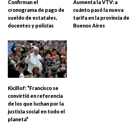
Confirman el
Aumenta la VTV: a
cronograma de pago de
cuánto pasó la nueva
sueldo de estatales,
tarifa en la provincia de
docentes y policías
Buenos Aires
Kicillof: “Francisco se
convirtió en referencia
de los que luchan por la
justicia social en todo el
planeta”