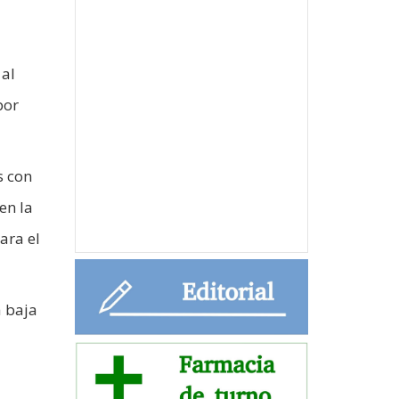
 al
por
s con
en la
ara el
a baja