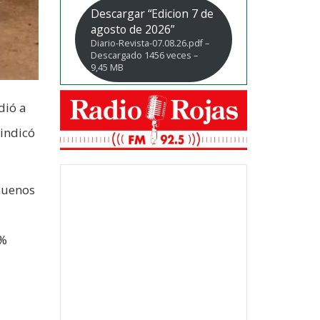
Descargar “Edicion 7 de
agosto de 2026”
Diario-Revista-07.08.26.pdf –
Descargado 1456 veces –
9,45 MB
dió a
indicó
 Buenos
9%