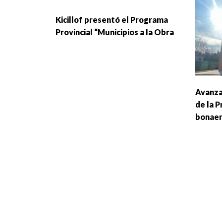
Kicillof presentó el Programa
Provincial “Municipios a la Obra
Avanza
de la P
bonae