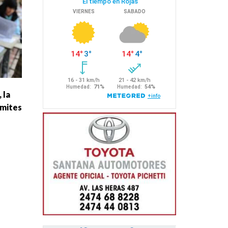
 la
ámites