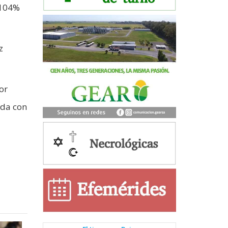
 104%
z
or
ida con