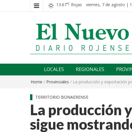
13.67
Rojas
viernes, 7 de agosto | 
℃
El nuevo rojense
Diario El Nuevo Rojense
LOCALES
REGIONALES
PROVI
Home
/
Provinciales
/
La producción y exportación p
TERRITORIO BONAERENSE
La producción y
sigue mostrand