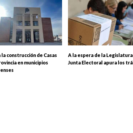
 la construcción de Casas
A la espera de la Legislatura,
rovincia en municipios
Junta Electoral apura los tr
renses