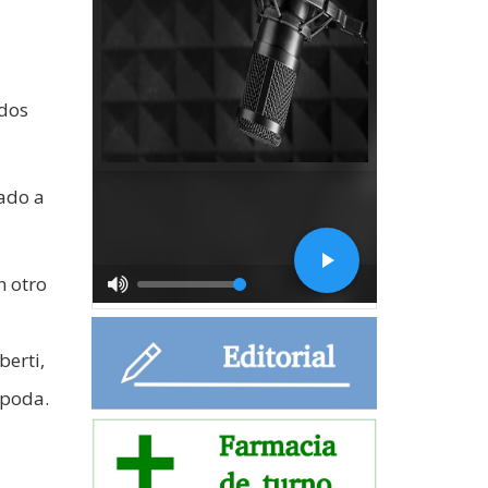
ados
eado a
n otro
berti,
 poda.