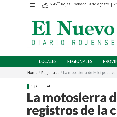
5.45
Rojas
sábado, 8 de agosto | 7:
℃
El nuevo rojense
Diario El Nuevo Rojense
LOCALES
REGIONALES
PROVI
Home
/
Regionales
/
La motosierra de Milei poda vari
9 ¡AFUERA!
La motosierra d
registros de la 