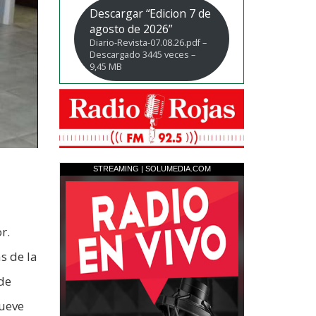
Descargar “Edicion 7 de
agosto de 2026”
Diario-Revista-07.08.26.pdf –
Descargado 3445 veces –
9,45 MB
r.
s de la
 de
nueve