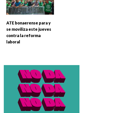
ATE bonaerense para y
se moviliza este jueves
contra la reforma
laboral