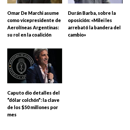
Omar De Marchi asume
Durán Barba, sobre la
como vicepresidente de
oposición: «Milei les
Aerolíneas Argentinas:
arrebató la bandera del
su rol en la coalición
cambio»
Caputo dio detalles del
“dólar colchón”: la clave
de los $50 millones por
mes