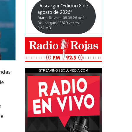
Descargar “Edicion 8 de
agosto de 2026”
Diario-Revista-08.08.26.pdf –
Descargado 3829 veces –
9,61 MB
andas
de
e
de