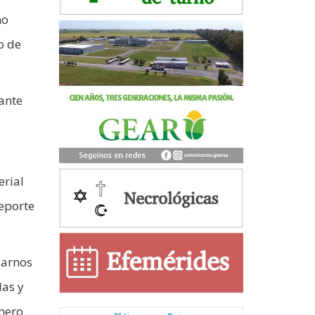
no
o de
rante
erial
Deporte
darnos
las y
úmero