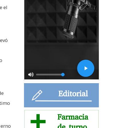
e el
levó
io
de
ltimo
ierno