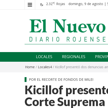
2.32
Rojas
domingo, 9 de agosto | 
℃
El nuevo rojense
Diario El Nuevo Rojense
LOCALES
REGIONALES
PROVI
Home
/
Locales4
/
Kicillof presentó dos denuncias a
POR EL RECORTE DE FONDOS DE MILEI
Kicillof present
Corte Suprema