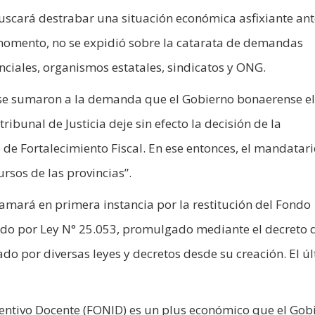
uscará destrabar una situación económica asfixiante ant
 momento, no se expidió sobre la catarata de demandas
ciales, organismos estatales, sindicatos y ONG.
s se sumaron a la demanda que el Gobierno bonaerense e
bunal de Justicia deje sin efecto la decisión de la
 de Fortalecimiento Fiscal. En ese entonces, el mandatar
ursos de las provincias”.
clamará en primera instancia por la restitución del Fondo
ado por Ley N° 25.053, promulgado mediante el decreto 
do por diversas leyes y decretos desde su creación. El ú
centivo Docente (FONID) es un plus económico que el Gob