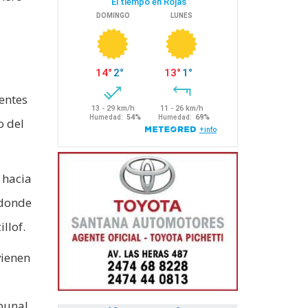
ientes
o del
 hacia
 donde
llof.
vienen
ibunal