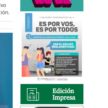
ivo
ción.