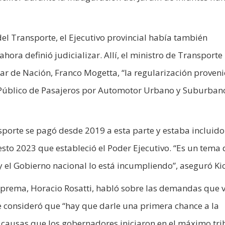
el Transporte, el Ejecutivo provincial había también
ora definió judicializar. Allí, el ministro de Transporte
par de Nación, Franco Mogetta, “la regularización proven
Público de Pasajeros por Automotor Urbano y Suburban
porte se pagó desde 2019 a esta parte y estaba incluido
esto 2023 que estableció el Poder Ejecutivo. “Es un tema
y el Gobierno nacional lo está incumpliendo”, aseguró Kici
 Suprema, Horacio Rosatti, habló sobre las demandas que 
ue consideró que “hay que darle una primera chance a la
las causas que los gobernadores iniciaron en el máximo tr