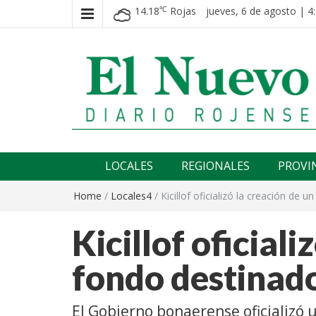
14.18
Rojas
jueves, 6 de agosto | 4
℃
El nuevo rojense
Diario El Nuevo Rojense
LOCALES
REGIONALES
PROVI
Home
/
Locales4
/
Kicillof oficializó la creación de 
Kicillof oficiali
fondo destinado
El Gobierno bonaerense oficializó 