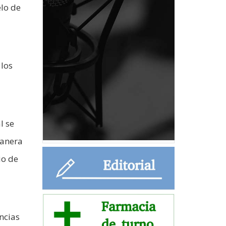
elo de
 los
l se
manera
io de
ncias