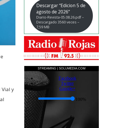
Descargar “Edicion 5 de
agosto de 2026”
Diario-Revista-05.08.26.pdf –
Descargado 3560 veces –
7,59 MB
de
Vial y
al