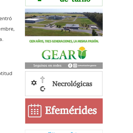
 entró
iembre,
a.
ptitud