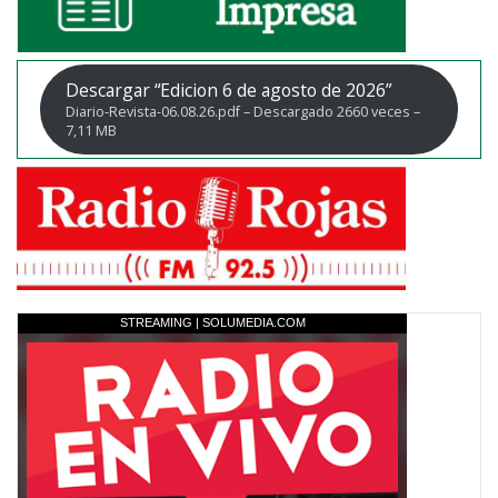
Descargar “Edicion 6 de agosto de 2026”
Diario-Revista-06.08.26.pdf – Descargado 2660 veces –
7,11 MB