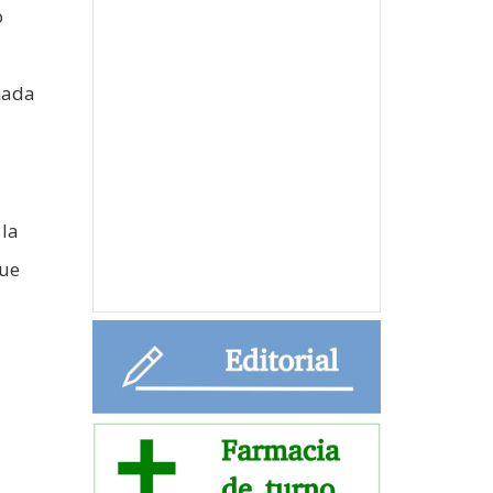
o
nada
 la
que