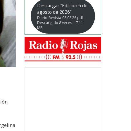
Descargar “Edicion 6 de
agosto de 2026”
Diario-Revista-06.08.26.pdf –
Descargado 8 veces – 7,11
MB
ción
rgelina