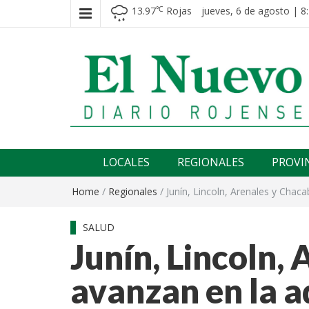
13.97
Rojas
jueves, 6 de agosto | 8
℃
El nuevo rojense
Diario El Nuevo Rojense
LOCALES
REGIONALES
PROVI
Home
/
Regionales
/
Junín, Lincoln, Arenales y Chac
SALUD
Junín, Lincoln,
avanzan en la a