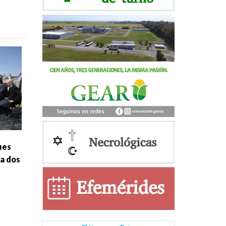
ues
 a dos