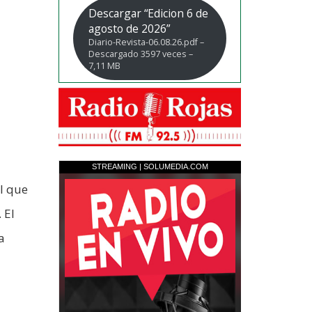
Descargar “Edicion 6 de
agosto de 2026”
Diario-Revista-06.08.26.pdf –
Descargado 3597 veces –
7,11 MB
al que
 El
a