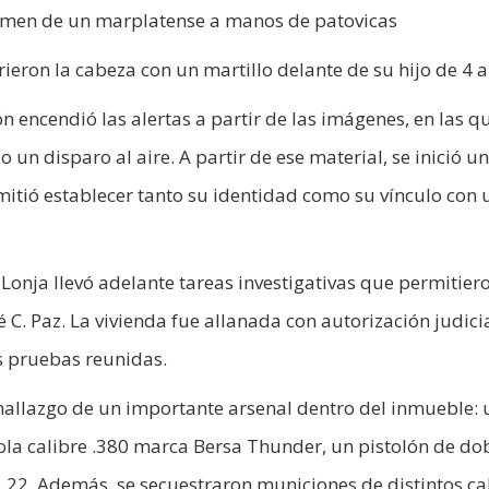
rimen de un marplatense a manos de patovicas
rieron la cabeza con un martillo delante de su hijo de 4 
 encendió las alertas a partir de las imágenes, en las qu
un disparo al aire. A partir de ese material, se inició u
mitió establecer tanto su identidad como su vínculo con 
 Lonja llevó adelante tareas investigativas que permitier
é C. Paz. La vivienda fue allanada con autorización judicia
as pruebas reunidas.
hallazgo de un importante arsenal dentro del inmueble:
tola calibre .380 marca Bersa Thunder, un pistolón de do
e .22. Además, se secuestraron municiones de distintos ca