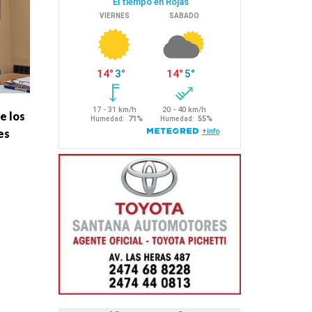
e los
es