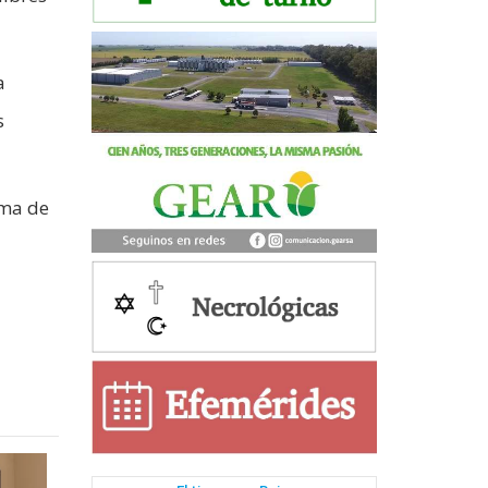
a
s
rma de