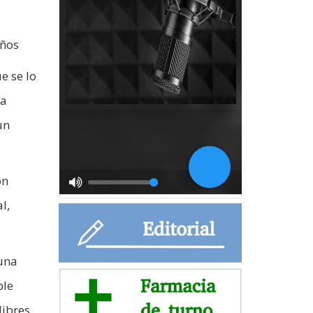
años
e se lo
na
un
on
l,
 una
ble
libres