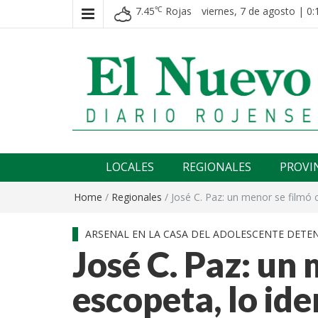
7.45
Rojas
viernes, 7 de agosto | 0:
℃
El nuevo rojense
Diario El Nuevo Rojense
LOCALES
REGIONALES
PROVI
Home
/
Regionales
/
José C. Paz: un menor se filmó 
ARSENAL EN LA CASA DEL ADOLESCENTE DETENI
José C. Paz: un
escopeta, lo ide