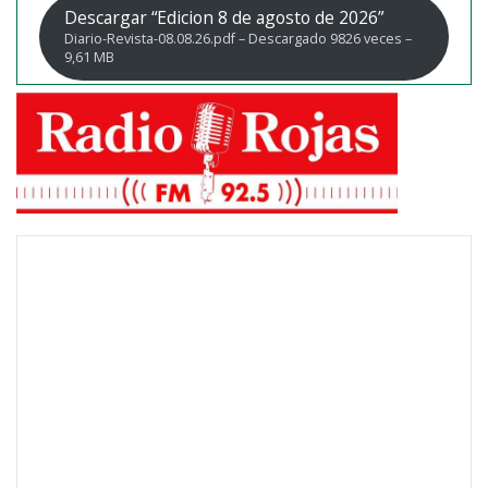
Descargar “Edicion 8 de agosto de 2026”
Diario-Revista-08.08.26.pdf – Descargado 9826 veces –
9,61 MB