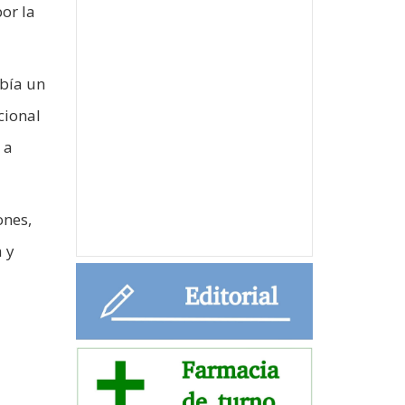
or la
abía un
cional
 a
ones,
 y