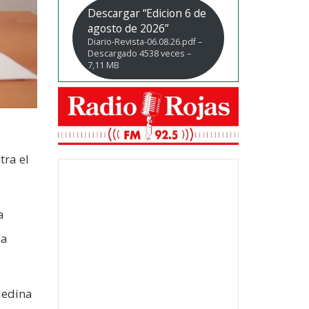
Descargar “Edicion 6 de
agosto de 2026”
Diario-Revista-06.08.26.pdf –
Descargado 4538 veces –
7,11 MB
tra el
a
ía
Medina