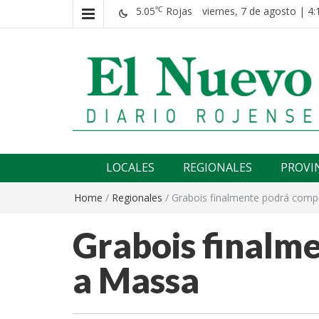
5.05
Rojas
viernes, 7 de agosto | 4:
℃
El nuevo rojense
Diario El Nuevo Rojense
LOCALES
REGIONALES
PROVI
Home
/
Regionales
/
Grabois finalmente podrá comp
Grabois finalm
a Massa