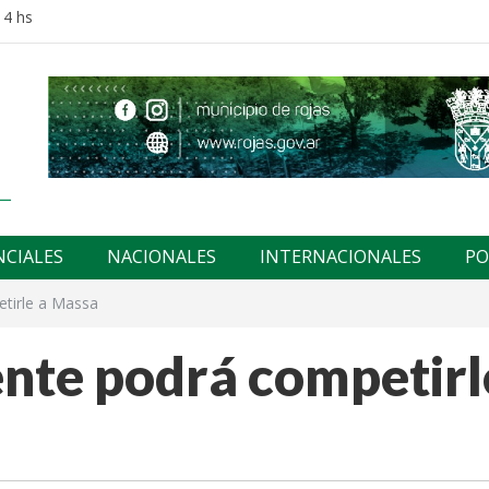
14 hs
NCIALES
NACIONALES
INTERNACIONALES
PO
etirle a Massa
ente podrá competirl