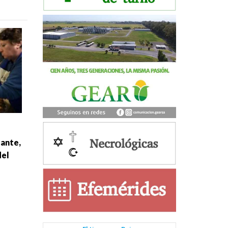
gante,
del