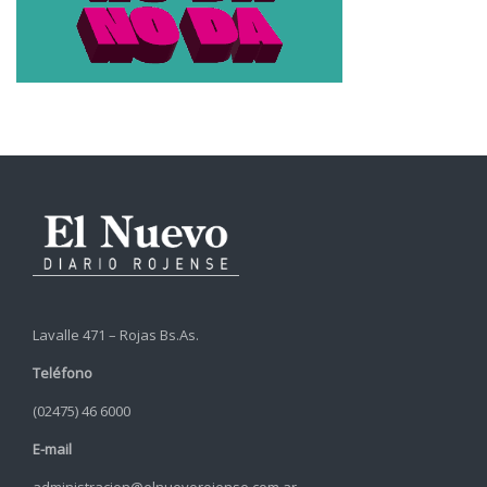
Lavalle 471 – Rojas Bs.As.
Teléfono
(02475) 46 6000
E-mail
administracion@elnuevorojense.com.ar