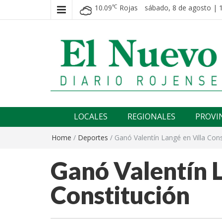
10.09
Rojas
sábado, 8 de agosto | 
℃
El nuevo rojense
Diario El Nuevo Rojense
LOCALES
REGIONALES
PROVI
Home
/
Deportes
/
Ganó Valentín Langé en Villa Cons
Ganó Valentín L
Constitución