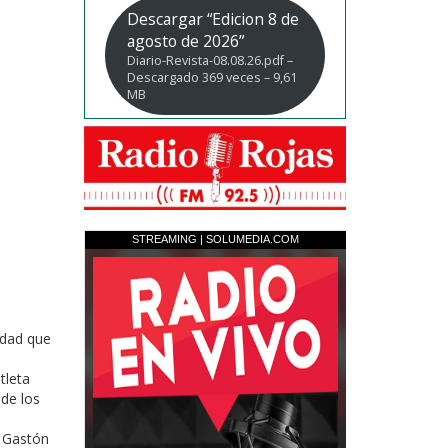
Descargar “Edicion 8 de
agosto de 2026”
Diario-Revista-08.08.26.pdf –
Descargado 369 veces – 9,61
MB
idad que
tleta
 de los
o Gastón