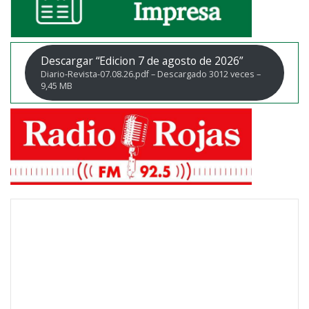
Descargar “Edicion 7 de agosto de 2026”
Diario-Revista-07.08.26.pdf – Descargado 3012 veces –
9,45 MB