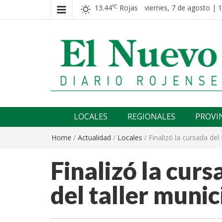
13.44
Rojas
viernes, 7 de agosto | 
℃
El nuevo rojense
Diario El Nuevo Rojense
LOCALES
REGIONALES
PROVI
Home
/
Actualidad
/
Locales
/
Finalizó la cursada de
Finalizó la cur
del taller muni