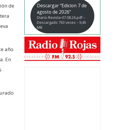
ión de
Descargar “Edicion 7 de
agosto de 2026”
tera
Diario-Revista-07.08.26.pdf –
Descargado 763 veces – 9,45
leva
MB
ce año
a. En
s
turado