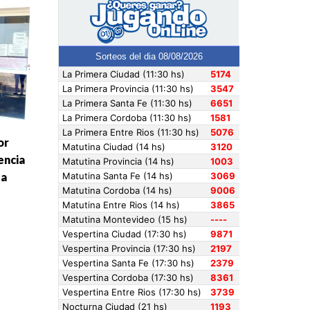
or
encia
la