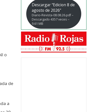
Descargar “Edicion 8 de
agosto de 2026”
Diario-Revista-08.08.26.pdf –
Descargado 4357 veces –
9,61 MB
NI o
jada de
ada a