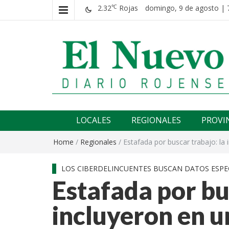
2.32
Rojas
domingo, 9 de agosto | 
℃
El nuevo rojense
Diario El Nuevo Rojense
LOCALES
REGIONALES
PROVI
Home
/
Regionales
/
Estafada por buscar trabajo: la
LOS CIBERDELINCUENTES BUSCAN DATOS ESPE
Estafada por bu
incluyeron en u