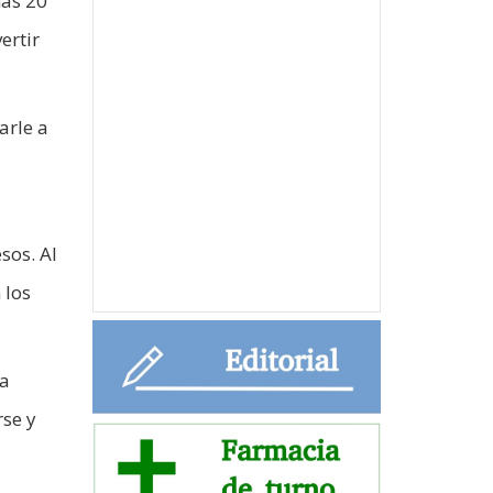
nas 20
ertir
arle a
sos. Al
 los
ya
rse y