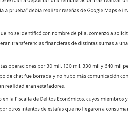
 le iban a depositar una remuneración tras realizar u
da a prueba” debía realizar reseñas de Google Maps e inv
ue no se identificó con nombre de pila, comenzó a solicit
ieran transferencias financieras de distintas sumas a una
stas operaciones por 30 mil, 130 mil, 330 mil y 640 mil pe
grupo de chat fue borrada y no hubo más comunicación con
n realidad eran estafadores.
do en la Fiscalía de Delitos Económicos, cuyos miembros 
por otros intentos de estafas que no llegaron a consuma