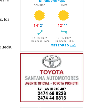
, los
squeda,