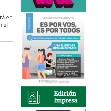
tá en
n el