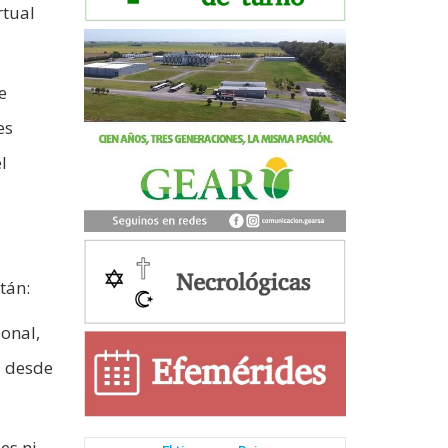
rtual
e
es
l
tán:
sonal,
l desde
es ni