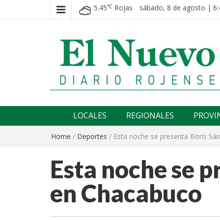
5.45
Rojas
sábado, 8 de agosto | 6:
℃
El nuevo rojense
Diario El Nuevo Rojense
LOCALES
REGIONALES
PROVI
Home
/
Deportes
/
Esta noche se presenta Boris S
Esta noche se p
en Chacabuco