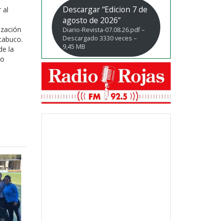
Descargar “Edicion 7 de
 al
agosto de 2026”
ización
Diario-Revista-07.08.26.pdf –
Descargado 3330 veces –
cabuco.
9,45 MB
de la
co