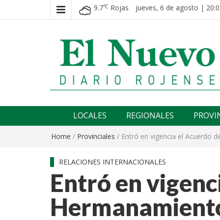
9.7
Rojas
jueves, 6 de agosto | 20:0
℃
El nuevo rojense
Diario El Nuevo Rojense
LOCALES
REGIONALES
PROVI
Home
/
Provinciales
/
Entró en vigencia el Acuerdo 
RELACIONES INTERNACIONALES
Entró en vigenc
Hermanamiento 