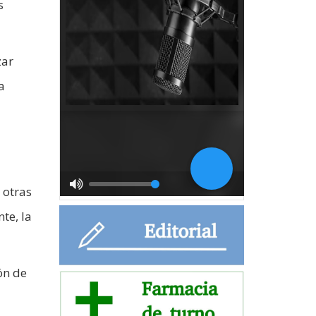
s
zar
a
 otras
te, la
ón de