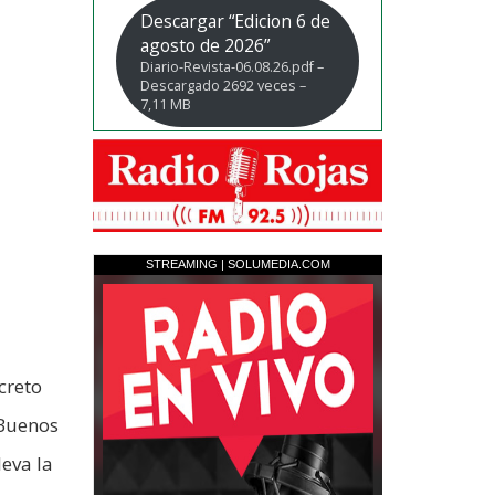
Descargar “Edicion 6 de
agosto de 2026”
Diario-Revista-06.08.26.pdf –
Descargado 2692 veces –
7,11 MB
creto
 Buenos
eva la