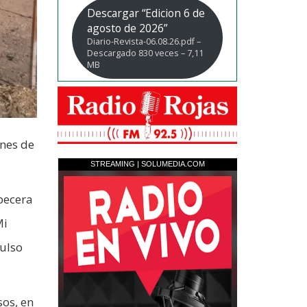
Descargar “Edicion 6 de
agosto de 2026”
Diario-Revista-06.08.26.pdf –
Descargado 830 veces – 7,11
MB
ones de
becera
Mi
pulso
sos, en