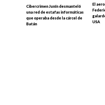
El aer
Cibercrimen Junín desmanteló
Federi
una red de estafas informáticas
galard
que operaba desde la cárcel de
USA
Batán