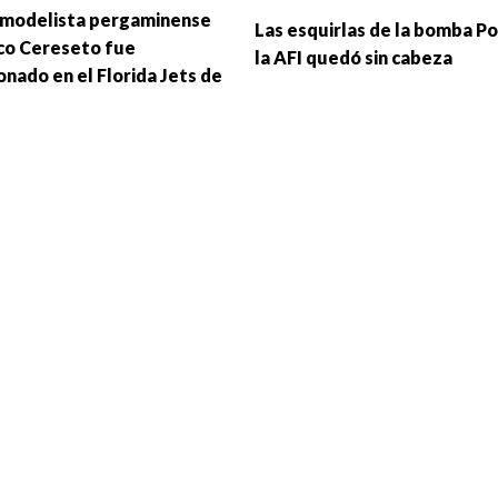
omodelista pergaminense
Las esquirlas de la bomba Po
co Cereseto fue
la AFI quedó sin cabeza
onado en el Florida Jets de