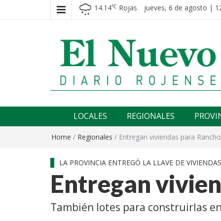
14.14
Rojas
jueves, 6 de agosto | 1
℃
El nuevo rojense
Diario El Nuevo Rojense
LOCALES
REGIONALES
PROVI
Home
/
Regionales
/
Entregan viviendas para Ranch
LA PROVINCIA ENTREGÓ LA LLAVE DE VIVIENDAS
Entregan vivie
También lotes para construirlas 