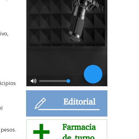
ivo,
icipios
el
 pesos.