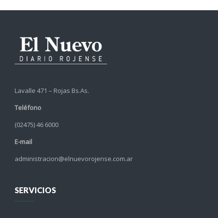
Lavalle 471 – Rojas Bs.As.
Teléfono
(02475) 46 6000
E-mail
administracion@elnuevorojense.com.ar
SERVICIOS