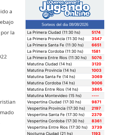
bido a
debajo
 por la
022
ristian
irmado
e