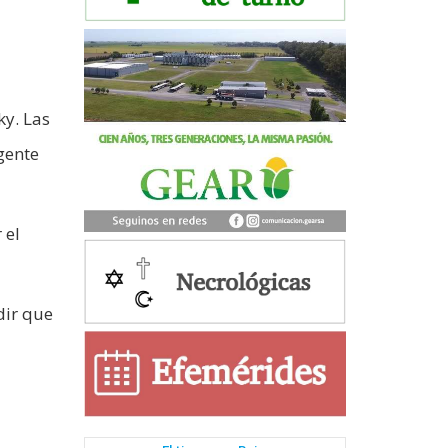
ky. Las
gente
 el
dir que