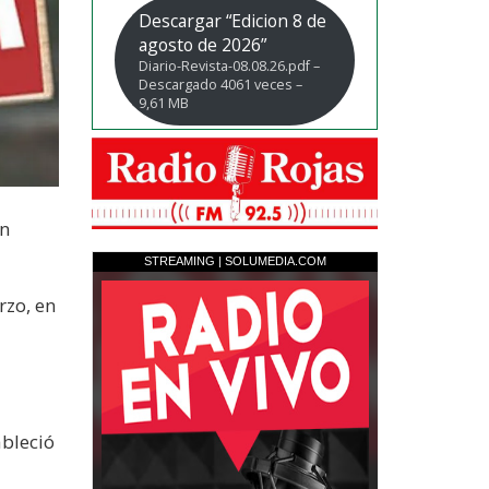
Descargar “Edicion 8 de
agosto de 2026”
Diario-Revista-08.08.26.pdf –
Descargado 4061 veces –
9,61 MB
on
rzo, en
ableció