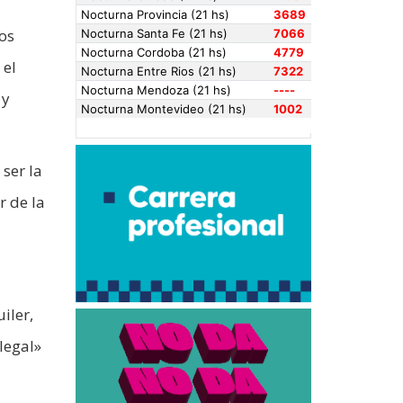
los
 el
 y
 ser la
r de la
iler,
legal»