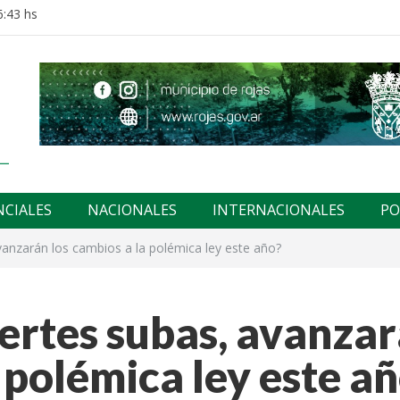
6:43 hs
NCIALES
NACIONALES
INTERNACIONALES
PO
vanzarán los cambios a la polémica ley este año?
ertes subas, avanza
 polémica ley este a