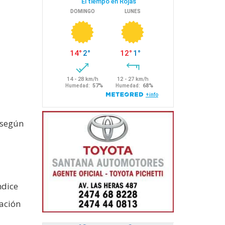
 según
ndice
iación