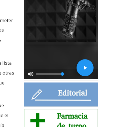
ometer
de
e
 lista
e otras
ue
ue
e el
ría