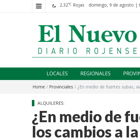
2.32
Rojas
domingo, 9 de agosto | 
℃
El nuevo rojense
Diario El Nuevo Rojense
LOCALES
REGIONALES
PROVI
Home
/
Provinciales
/
¿En medio de fuertes subas, a
ALQUILERES:
¿En medio de fu
los cambios a la