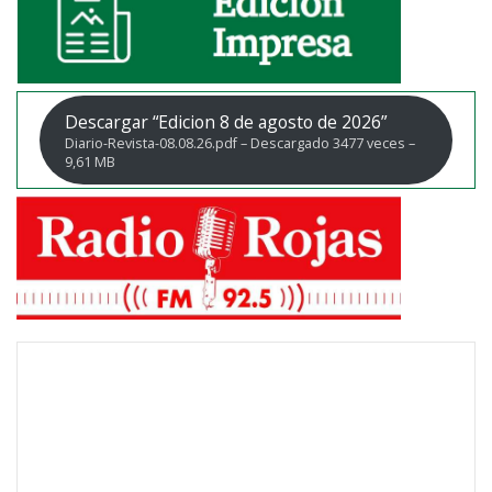
Descargar “Edicion 8 de agosto de 2026”
Diario-Revista-08.08.26.pdf – Descargado 3477 veces –
9,61 MB