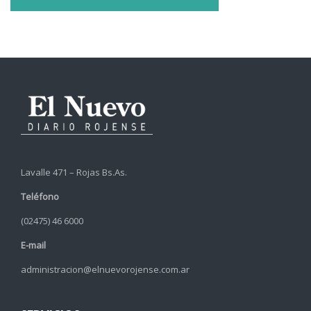
Lavalle 471 – Rojas Bs.As.
Teléfono
(02475) 46 6000
E-mail
administracion@elnuevorojense.com.ar