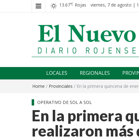
13.67
Rojas
viernes, 7 de agosto | 
℃
El nuevo rojense
Diario El Nuevo Rojense
LOCALES
REGIONALES
PROVI
Home
/
Provinciales
/
En la primera quincena de ener
OPERATIVO DE SOL A SOL
En la primera q
realizaron más 