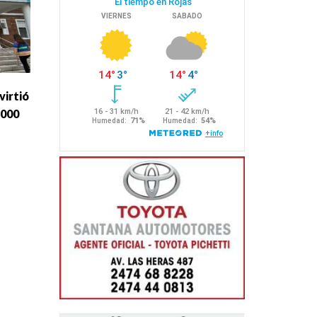
virtió
.000