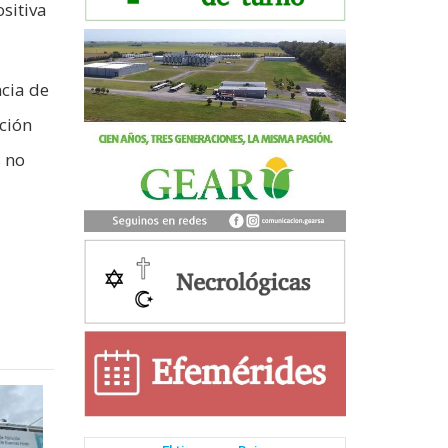
sitiva
cia de
ación
s no