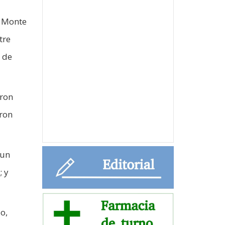
o Monte
tre
5 de
aron
eron
 un
; y
o,