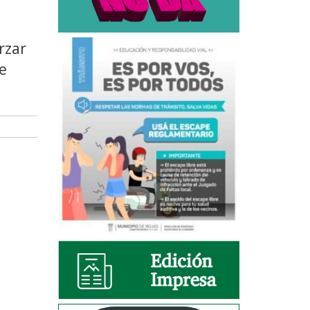
rzar
se