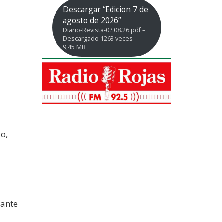
Descargar “Edicion 7 de
agosto de 2026”
Diario-Revista-07.08.26.pdf –
Descargado 1263 veces –
9,45 MB
io,
mante