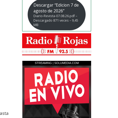
Descargar “Edicion 7 de
agosto de 2026”
Diario-Revista-07.08.26.pdf –
Descargado 871 veces – 9,45
MB
hasta