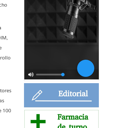
icho
a
OIM,
e
rollo
tores
as
e 100