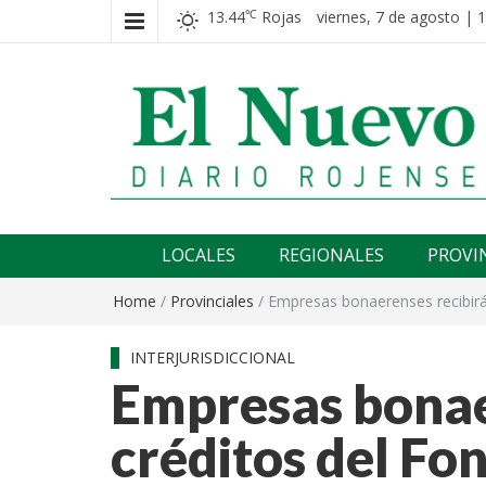
13.44
Rojas
viernes, 7 de agosto | 
℃
El nuevo rojense
Diario El Nuevo Rojense
LOCALES
REGIONALES
PROVI
Home
/
Provinciales
/
Empresas bonaerenses recibirá
INTERJURISDICCIONAL
Empresas bonae
créditos del Fo