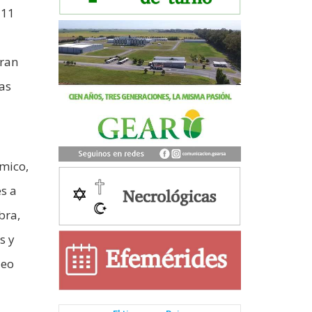
 11
eran
as
ómico,
s a
bra,
s y
leo