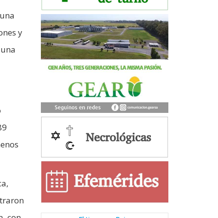
 una
ones y
ó una
o
89
menos
ca,
straron
a, con