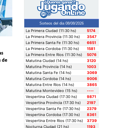
as
s de