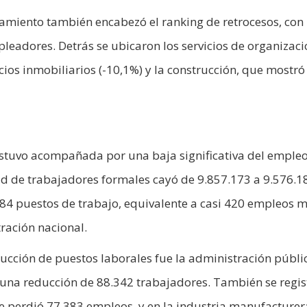
namiento también encabezó el ranking de retrocesos, con
leadores. Detrás se ubicaron los servicios de organizaci
vicios inmobiliarios (-10,1%) y la construcción, que mostr
stuvo acompañada por una baja significativa del emple
dad de trabajadores formales cayó de 9.857.173 a 9.576.1
.984 puestos de trabajo, equivalente a casi 420 empleos 
tración nacional.
ucción de puestos laborales fue la administración públi
n una reducción de 88.342 trabajadores. También se regi
e perdió 77.383 empleos, y en la industria manufacturer