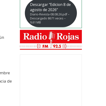
Descargar “Edicion 8 de
agosto de 2026”
Diario-Revista-08.08.26.pdf –
Descargado 8671 veces –
9,61 MB
gún
iembre
ncia de