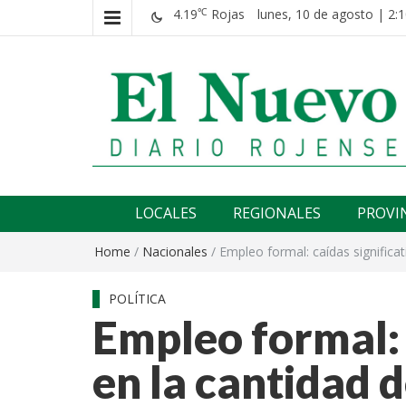
4.19
Rojas
lunes, 10 de agosto | 2:1
℃
El nuevo rojense
Diario El Nuevo Rojense
LOCALES
REGIONALES
PROVI
Home
/
Nacionales
/
Empleo formal: caídas significa
POLÍTICA
Empleo formal: 
en la cantidad 