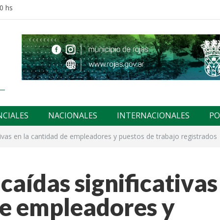
0 hs
NCIALES
NACIONALES
INTERNACIONALES
PO
tivas en la cantidad de empleadores y puestos de trabajo registrados
caídas significativas
de empleadores y