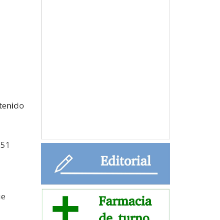
tenido
851
ue