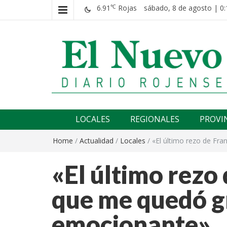
6.91
Rojas
sábado, 8 de agosto | 0:
℃
El nuevo rojense
Diario El Nuevo Rojense
LOCALES
REGIONALES
PROVI
Home
/
Actualidad
/
Locales
/
«El último rezo de Fr
«El último rezo 
que me quedó g
emocionante»