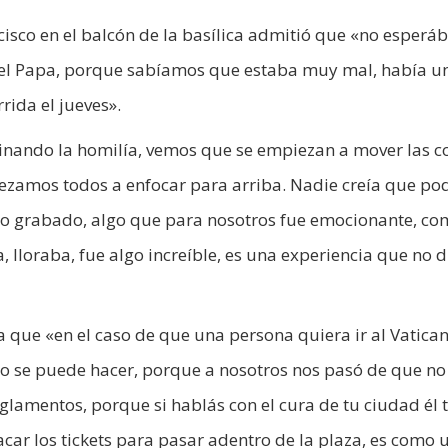
cisco en el balcón de la basílica admitió que «no esper
ra el Papa, porque sabíamos que estaba muy mal, había un
ida el jueves».
nando la homilía, vemos que se empiezan a mover las co
ezamos todos a enfocar para arriba. Nadie creía que po
rezo grabado, algo que para nosotros fue emocionante, c
ba, lloraba, fue algo increíble, es una experiencia que no 
a que «en el caso de que una persona quiera ir al Vatica
o se puede hacer, porque a nosotros nos pasó de que no
amentos, porque si hablás con el cura de tu ciudad él 
car los tickets para pasar adentro de la plaza, es como 