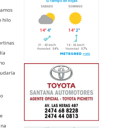
ábamos
 hilo
rtinas
día
omo
dudaría
no
te
una