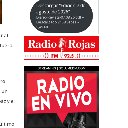
Descargar “Edicion 7 de
agosto de 2026”
Diario-Revista-07.08.26.pdf –
Descargado 2158 veces –
9,45 MB
r al
fue la
ero
ó un
az y el
 último