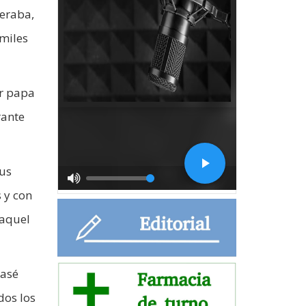
peraba,
 miles
er papa
rante
sus
 y con
 aquel
pasé
dos los