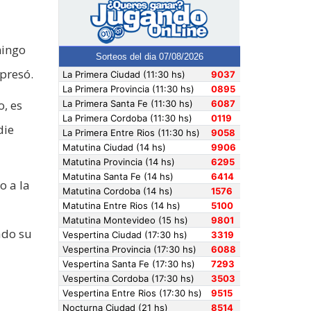
mingo
presó.
o, es
die
o a la
ado su