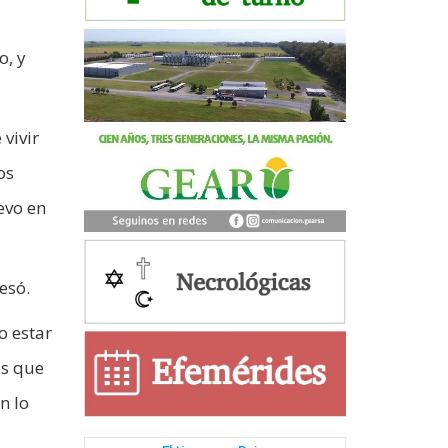
o, y
vivir
os
evo en
esó.
o estar
as que
n lo