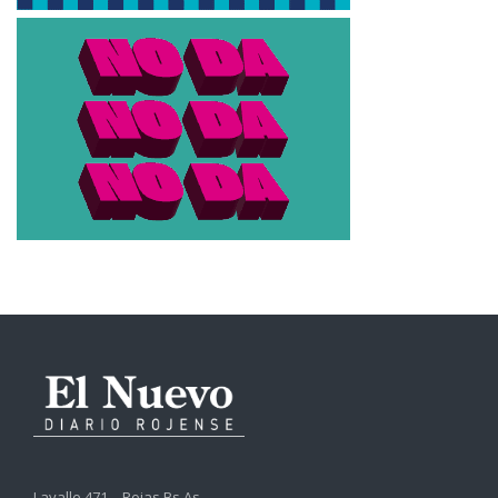
Lavalle 471 – Rojas Bs.As.