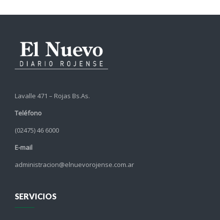
Lavalle 471 – Rojas Bs.As.
Teléfono
(02475) 46 6000
E-mail
administracion@elnuevorojense.com.ar
SERVICIOS