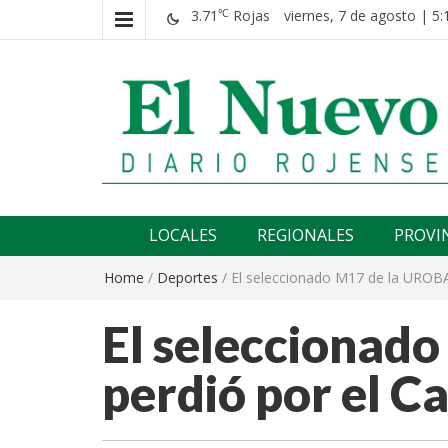
3.71
Rojas
viernes, 7 de agosto | 5:
℃
El nuevo rojense
Diario El Nuevo Rojense
LOCALES
REGIONALES
PROVI
Home
/
Deportes
/
El seleccionado M17 de la UROB
El seleccionad
perdió por el 