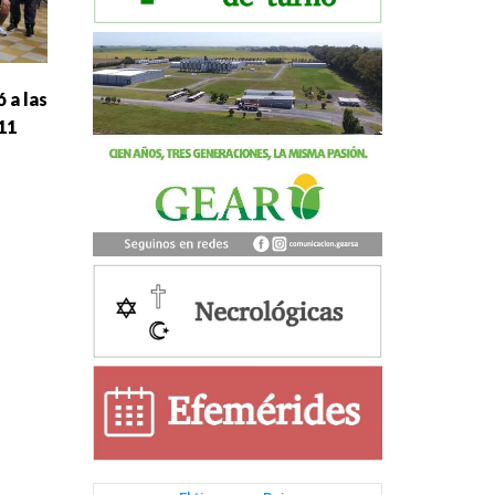
 a las
11