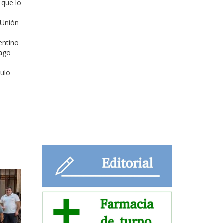
 que lo
 Unión
entino
iago
aulo