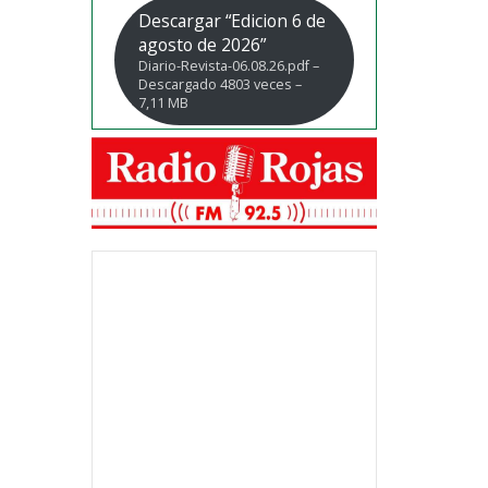
Descargar “Edicion 6 de
agosto de 2026”
Diario-Revista-06.08.26.pdf –
Descargado 4803 veces –
7,11 MB