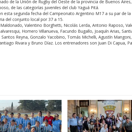
ado de la Unión de Rugby del Oeste de la provincia de Buenos Aires,
so, de las categorías juveniles del club Yaguá Pitá.
en esta segunda fecha del Campeonato Argentino M17 a su par de la
a del conjunto local por 37 a 15.
aldonado, Valentino Borghetti, Nicolás Lerda, Antonio Raposo, Val
Salvaresqui, Homero Villanueva, Facundo Bugallo, Joaquín Arias, Sant
, Santos Reyna, Gonzalo Yacobino, Tomás Michelli, Agustín Mangoni,
Santiago Rivara y Bruno Díaz. Los entrenadores son Juan Di Capua, P