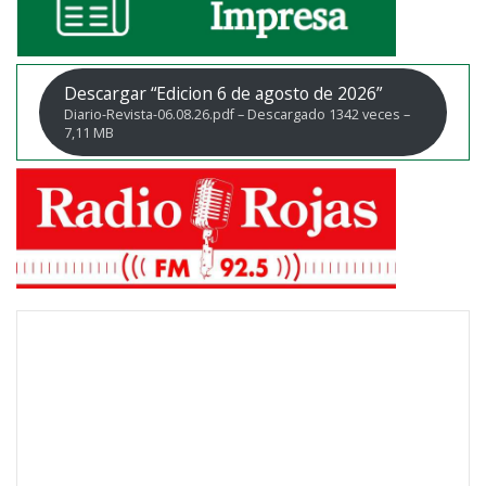
Descargar “Edicion 6 de agosto de 2026”
Diario-Revista-06.08.26.pdf – Descargado 1342 veces –
7,11 MB