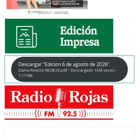
Descargar “Edicion 6 de agosto de 2026”
Diario-Revista-06.08.26.pdf – Descargado 1343 veces –
7,11 MB