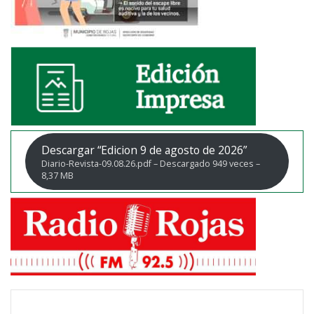
Descargar “Edicion 9 de agosto de 2026”
Diario-Revista-09.08.26.pdf – Descargado 949 veces –
8,37 MB