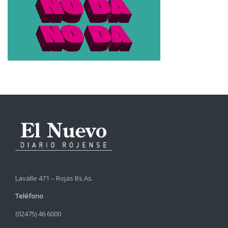
Lavalle 471 – Rojas Bs.As.
Teléfono
(02475) 46 6000