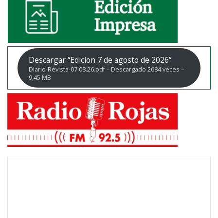
Descargar “Edicion 7 de agosto de 2026”
Diario-Revista-07.08.26.pdf – Descargado 2684 veces –
9,45 MB