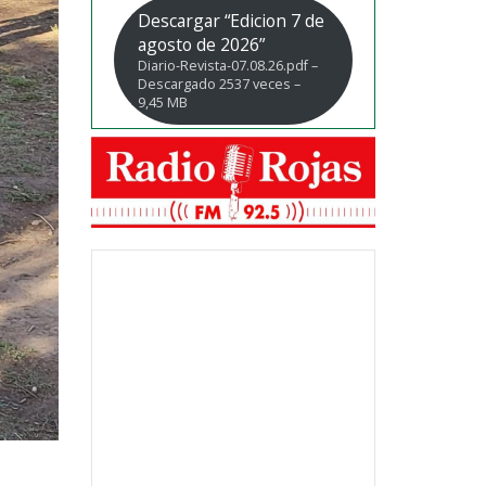
Descargar “Edicion 7 de
agosto de 2026”
Diario-Revista-07.08.26.pdf –
Descargado 2537 veces –
9,45 MB