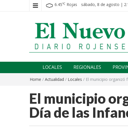
6.45
Rojas
sábado, 8 de agosto | 2:
℃
El nuevo rojense
Diario El Nuevo Rojense
LOCALES
REGIONALES
PROVI
Home
/
Actualidad
/
Locales
/
El municipio organizó f
El municipio org
Día de las Infan