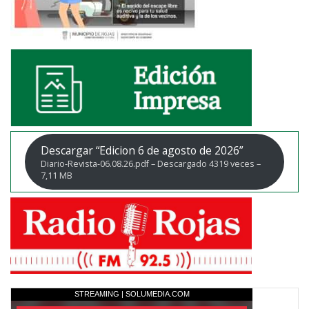
Descargar “Edicion 6 de agosto de 2026”
Diario-Revista-06.08.26.pdf – Descargado 4319 veces –
7,11 MB