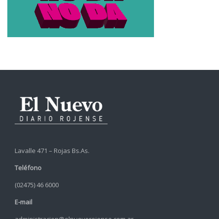
Lavalle 471 – Rojas Bs.As.
Teléfono
(02475) 46 6000
E-mail
administracion@elnuevorojense.com.ar