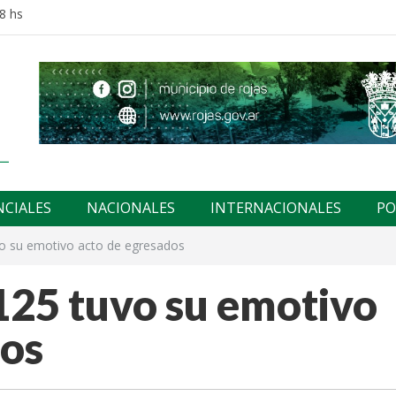
8 hs
NCIALES
NACIONALES
INTERNACIONALES
PO
vo su emotivo acto de egresados
125 tuvo su emotivo
dos