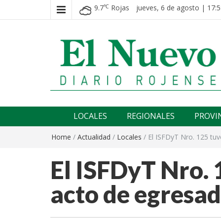
9.7
Rojas
jueves, 6 de agosto | 17:5
℃
El nuevo rojense
Diario El Nuevo Rojense
LOCALES
REGIONALES
PROVI
Home
/
Actualidad
/
Locales
/
El ISFDyT Nro. 125 tu
El ISFDyT Nro. 
acto de egresa