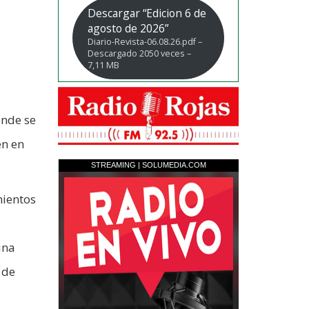
Descargar “Edicion 6 de
agosto de 2026”
Diario-Revista-06.08.26.pdf –
Descargado 2050 veces –
7,11 MB
onde se
en en
mientos
una
 de