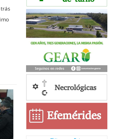
atrás
ximo