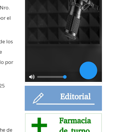
 Nro.
or el
de los
e
do por
125
che de