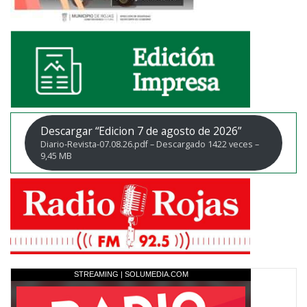
Descargar “Edicion 7 de agosto de 2026”
Diario-Revista-07.08.26.pdf – Descargado 1422 veces –
9,45 MB