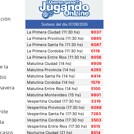
ación
e la
dió
mavera
mite
la
 casos