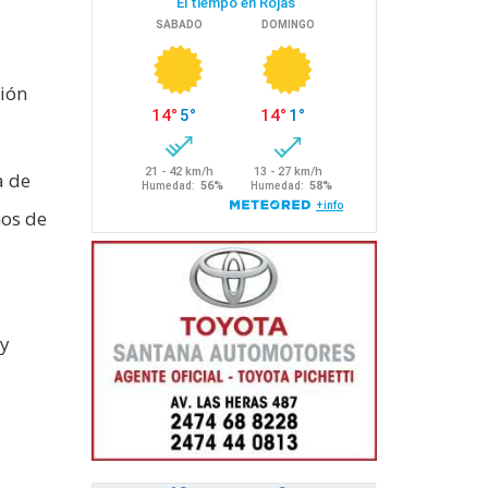
sión
a de
mos de
 y