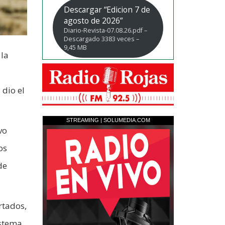
Descargar “Edicion 7 de
agosto de 2026”
Diario-Revista-07.08.26.pdf –
Descargado 3383 veces –
9,45 MB
 la
dio el
vo
os
de
rtados,
istema