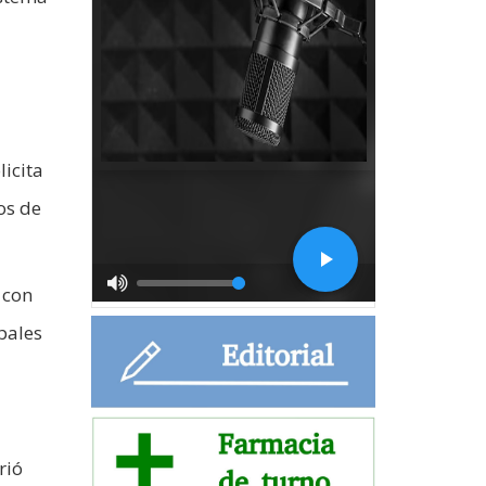
licita
os de
 con
pales
rió