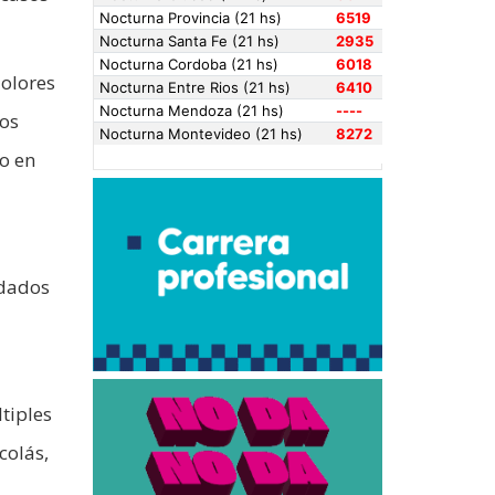
dolores
sos
o en
idados
tiples
colás,