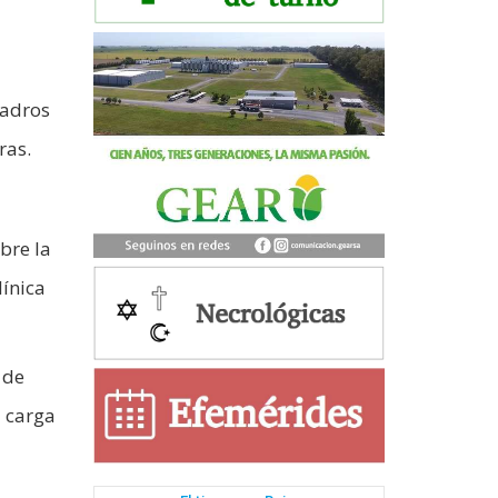
uadros
ras.
bre la
línica
 de
a carga