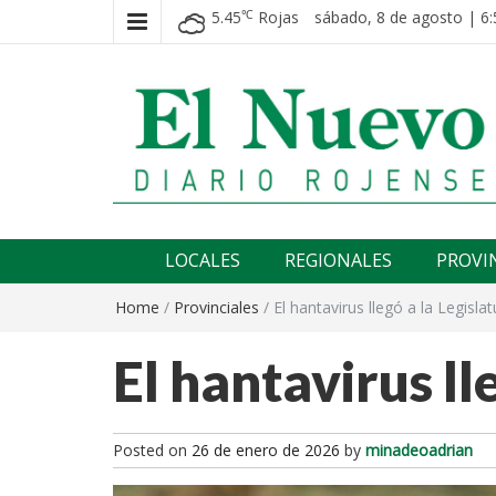
5.45
Rojas
sábado, 8 de agosto | 6:
℃
El nuevo rojense
Diario El Nuevo Rojense
LOCALES
REGIONALES
PROVI
Home
/
Provinciales
/
El hantavirus llegó a la Legislat
El hantavirus ll
Posted on
26 de enero de 2026
by
minadeoadrian