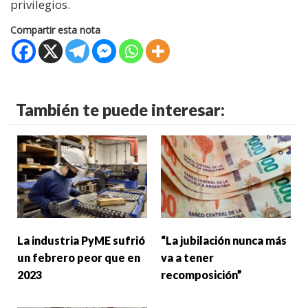
privilegios.
Compartir esta nota
También te puede interesar:
La industria PyME sufrió
“La jubilación nunca más
un febrero peor que en
va a tener
2023
recomposición”