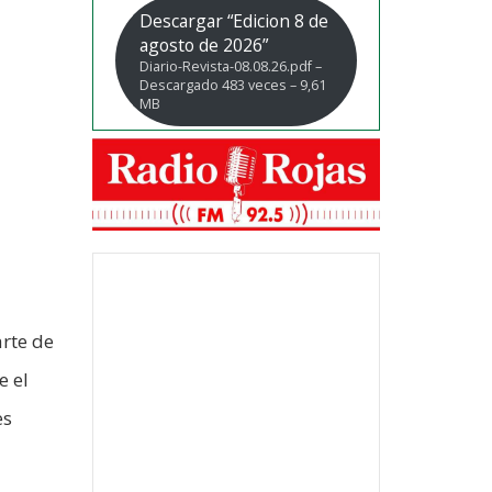
Descargar “Edicion 8 de
agosto de 2026”
Diario-Revista-08.08.26.pdf –
Descargado 483 veces – 9,61
MB
arte de
e el
es