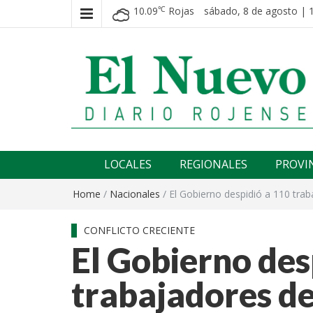
10.09
Rojas
sábado, 8 de agosto | 
℃
El nuevo rojense
Diario El Nuevo Rojense
LOCALES
REGIONALES
PROVI
Home
/
Nacionales
/
El Gobierno despidió a 110 trab
CONFLICTO CRECIENTE
El Gobierno des
trabajadores de