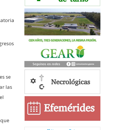
atoria
ngresos
es se
ar las
el
 que