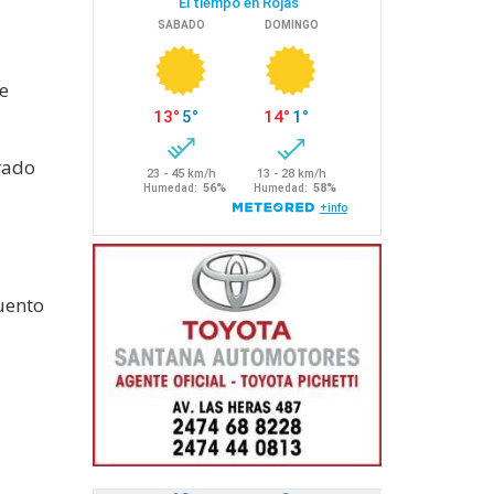
de
rado
cuento