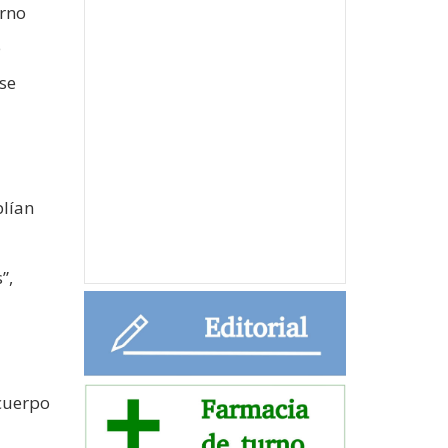
erno
e
se
plían
”,
 cuerpo