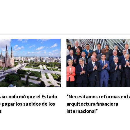
sia confirmó que el Estado
“Necesitamos reformas en l
 pagar los sueldos de los
arquitectura financiera
s
internacional”