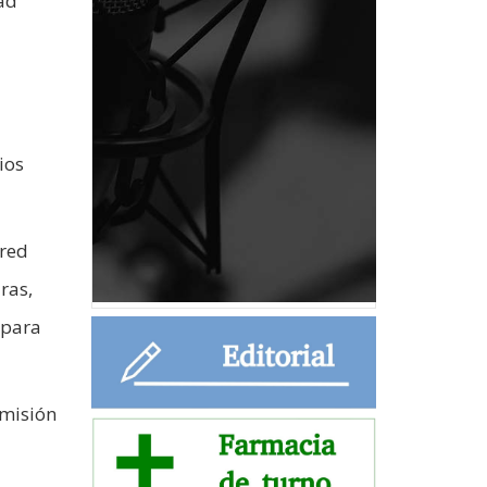
ad
ios
 red
ras,
 para
omisión