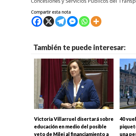
Concesiones y Servicios Públicos del Transp
Compartir esta nota
También te puede interesar:
Victoria Villarruel disertará sobre
40 vue
educación en medio del posible
piquet
veto de Milei al financiamiento a
una pes