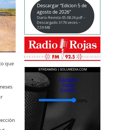
Descargar “Edicion 5 de
agosto de 2026”
Diario-Revista-05.08.26.pdf –
Descargado 3176 veces –
7,59 MB
to que
 meses
er
rección