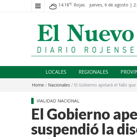
14.18
Rojas
jueves, 6 de agosto | 2
℃
El nuevo rojense
Diario El Nuevo Rojense
LOCALES
REGIONALES
PROVI
Home
/
Nacionales
/
El Gobierno apelará el fallo que
VIALIDAD NACIONAL
El Gobierno apel
suspendió la di