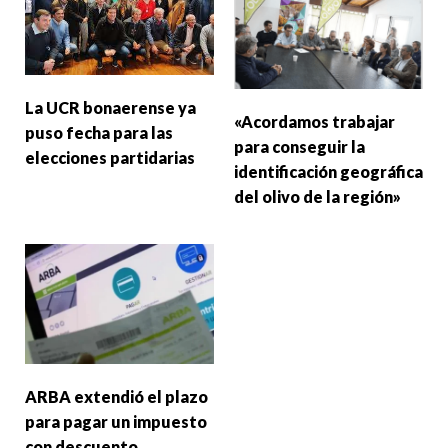
La UCR bonaerense ya
«Acordamos trabajar
puso fecha para las
para conseguir la
elecciones partidarias
identificación geográfica
del olivo de la región»
ARBA extendió el plazo
para pagar un impuesto
con descuento