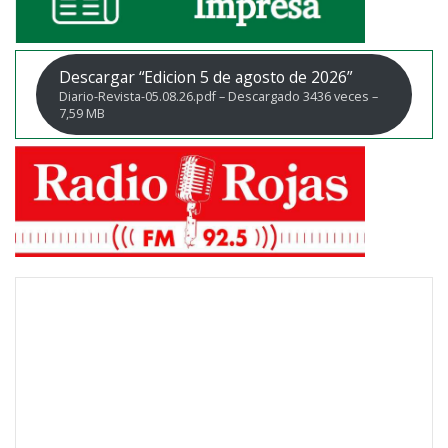
Descargar “Edicion 5 de agosto de 2026”
Diario-Revista-05.08.26.pdf – Descargado 3436 veces –
7,59 MB