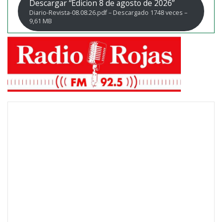
Descargar “Edicion 8 de agosto de 2026”
Diario-Revista-08.08.26.pdf – Descargado 1748 veces –
9,61 MB