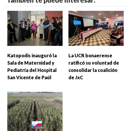
Katopodis inauguró la
La UCR bonaerense
Sala de Maternidad y
ratificó su voluntad de
Pediatría del Hospital
consolidar la coalición
San Vicente de Paúl
de JxC