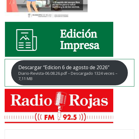
Descargar “Edicion 6 de agosto de 2026”
Diario-Revista-06.08.26.pdf – Descargado 1324 veces –
7,11 MB