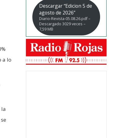
Descargar “Edicion 5 de
agosto de 2026”
Diario-Revista-05.08.26.pdf –
Descargado 3029 veces –
7,59 MB
70%
 a lo
a
 la
 se