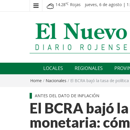
14.28
Rojas
jueves, 6 de agosto | 1
℃
El nuevo rojense
Diario El Nuevo Rojense
LOCALES
REGIONALES
PROVI
Home
/
Nacionales
/
El BCRA bajó la tasa de polític
ANTES DEL DATO DE INFLACIÓN
El BCRA bajó la 
monetaria: cóm