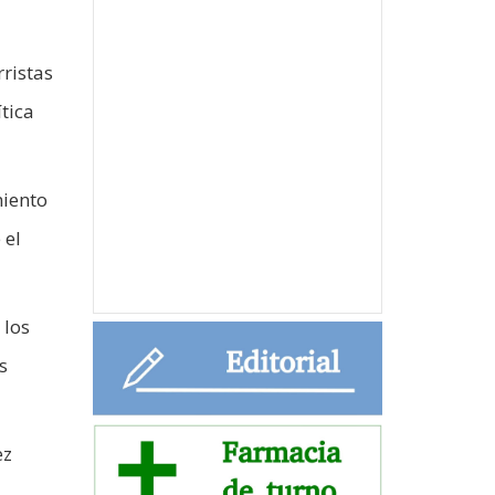
rristas
tica
miento
 el
 los
s
ez